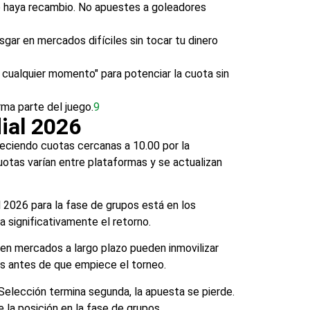
upo haya recambio. No apuestes a goleadores
sgar en mercados difíciles sin tocar tu dinero
 cualquier momento" para potenciar la cuota sin
ma parte del juego.
9
ial 2026
ciendo cuotas cercanas a 10.00 por la
otas varían entre plataformas y se actualizan
l 2026 para la fase de grupos está en los
a significativamente el retorno.
n mercados a largo plazo pueden inmovilizar
s antes de que empiece el torneo.
 Selección termina segunda, la apuesta se pierde.
 la posición en la fase de grupos.