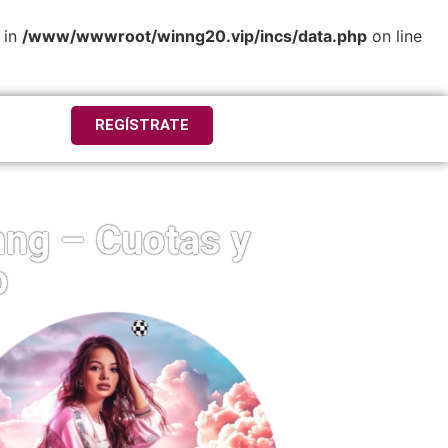
 in
/www/wwwroot/winng20.vip/incs/data.php
on line
REGÍSTRATE
nng – Cuotas y
p