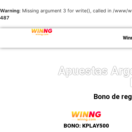
Warning
: Missing argument 3 for write(), called in /www
487
Win
Home
»
Recuperar cuenta en línea de Casino Magic
Apuestas Arge
Bono de reg
BONO: KPLAY500