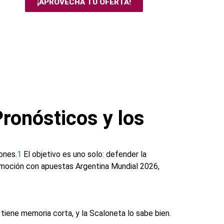
¡APROVECHA TU OFERTA!
ronósticos y los
iones.
1
El objetivo es uno solo: defender la
emoción con apuestas Argentina Mundial 2026,
 tiene memoria corta, y la Scaloneta lo sabe bien.