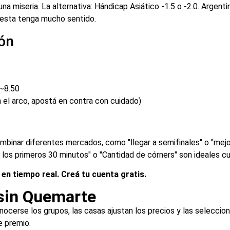
 una miseria. La alternativa: Hándicap Asiático -1.5 o -2.0. Argen
uesta tenga mucho sentido.
ión
 ~8.50
n el arco, apostá en contra con cuidado)
binar diferentes mercados, como "llegar a semifinales" o "mejor
los primeros 30 minutos" o "Cantidad de córners" son ideales c
en tiempo real. Creá tu cuenta gratis.
sin Quemarte
ocerse los grupos, las casas ajustan los precios y las selecci
e premio.